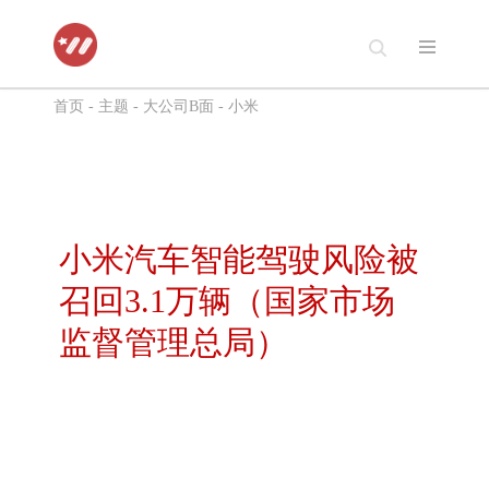
跳
至
首页
-
主题
-
大公司B面
-
小米
正
文
小米汽车智能驾驶风险被
召回3.1万辆（国家市场
监督管理总局）